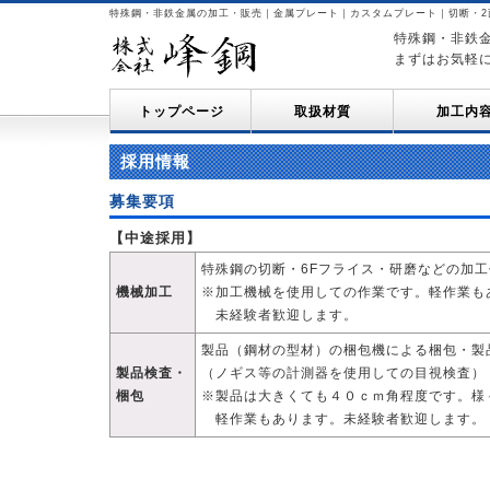
特殊鋼・非鉄金属の加工・販売｜金属プレート｜カスタムプレート｜切断・2
特殊鋼・非鉄
まずはお気軽
トップページ
取扱材質
加工内
採用情報
募集要項
【中途採用】
特殊鋼の切断・6Fフライス・研磨などの加
機械加工
※加工機械を使用しての作業です。軽作業も
未経験者歓迎します。
製品（鋼材の型材）の梱包機による梱包・製
製品検査・
（ノギス等の計測器を使用しての目視検査）
梱包
※製品は大きくても４０ｃｍ角程度です。様
軽作業もあります。未経験者歓迎します。