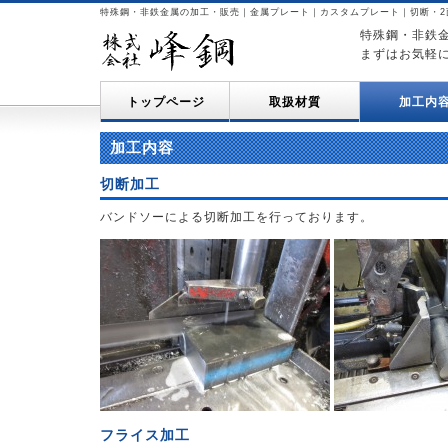
特殊鋼・非鉄金属の加工・販売｜金属プレート｜カスタムプレート｜切断・2
特殊鋼・非鉄
まずはお気軽
トップページ
取扱材質
加工内
加工内容
切断加工
バンドソーによる切断加工を行っております。
フライス加工